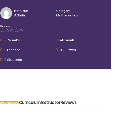
Instructor
Category
Admin
Mathematics
Review
10 Weeks
All Levels
0 Lessons
0 Quizzes
0 Students
Overview
Curriculum
Instructor
Reviews