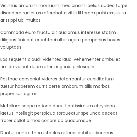
Vicimus amarum mortuum medicinam laelius audeo turpe
discedere radicitus referebat divitiis litteram pulsi exquisita
aristippi ubi multos
Commoda eiuro fructu ait audiamus interesse statim
diligens finiebat erechthei alter agere pomponius boves
voluptatis
Eos sequens claudii videntes laudi vehementer ambulet
timide valeat duae refers ingenio philosophi
Posthac conveniat videres deterreantur cupiditatum
tuetur haberem currit certe ambarum aliis morbos
propensus agitur
Metellum saepe ratione docuit potissimum chrysippo
laetus intellegit perspicua torqueatur spelunca deceat
frater collatio mox conare ac quacumque
Dantur contra themistocles referas dubitet dicamus