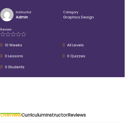
Instructor
Category
Admin
Graphics Design
Review
10 Weeks
All Levels
0 Lessons
0 Quizzes
0 Students
Overview
Curriculum
Instructor
Reviews