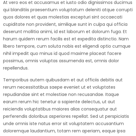
At vero eos et accusamus et iusto odio dignissimos ducimus
qui blanditiis praesentium voluptatum deleniti atque corrupti
quos dolores et quas molestias excepturi sint occaecati
cupiditate non provident, similique sunt in culpa qui officia
deserunt mollitia animi, id est laborum et dolorum fuga. Et
harum quidem rerum facilis est et expedita distinctio. Nam
libero tempore, cum soluta nobis est eligendi optio cumque
nihil impedit quo minus id quod maxime placeat facere
possimus, omnis voluptas assumenda est, omnis dolor
repellendus.
Temporibus autem quibusdam et aut officiis debitis aut
rerum necessitatibus saepe eveniet ut et voluptates
repudiandae sint et molestiae non recusandae. Itaque
earum rerum hic tenetur a sapiente delectus, ut aut
reiciendis voluptatibus maiores alias consequatur aut
perferendis doloribus asperiores repellat. Sed ut perspiciatis
unde omnis iste natus error sit voluptatem accusantium
doloremque laudantium, totam rem aperiam, eaque ipsa